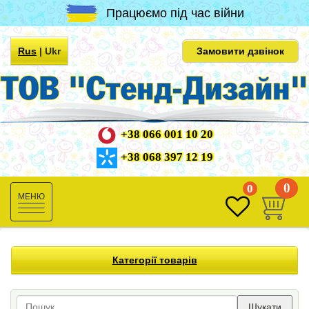
Працюємо під час війни
Rus
|
Ukr
Замовити дзвінок
+38 066 001 10 20
+38 068 397 12 19
0
0
Toggle
navigation
Категорії товарів
Шукати