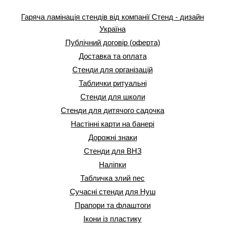
Гаряча ламінація стендів від компанії Стенд - дизайн
Україна
Публічний договір (оферта)
Доставка та оплата
Стенди для організацій
Таблички ритуальні
Стенди для школи
Стенди для дитячого садочка
Настінні карти на банері
Дорожні знаки
Стенди для ВНЗ
Наліпки
Табличка злий пес
Сучасні стенди для Нуш
Прапори та флаштоги
Ікони із пластику