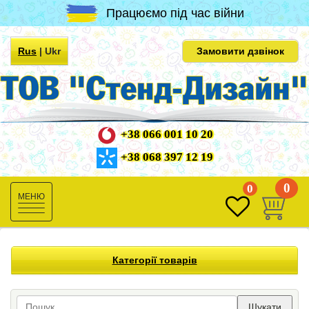
Працюємо під час війни
Rus
|
Ukr
Замовити дзвінок
+38 066 001 10 20
+38 068 397 12 19
0
0
Toggle
navigation
Категорії товарів
Шукати