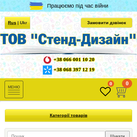
Працюємо під час війни
Rus
|
Ukr
Замовити дзвінок
+38 066 001 10 20
+38 068 397 12 19
0
0
Toggle
navigation
Категорії товарів
Шукати