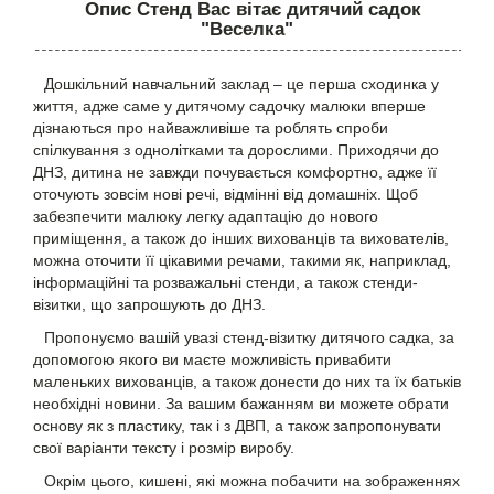
Опис Стенд Вас вітає дитячий садок
"Веселка"
Дошкільний навчальний заклад – це перша сходинка у
життя, адже саме у дитячому садочку малюки вперше
дізнаються про найважливіше та роблять спроби
спілкування з однолітками та дорослими. Приходячи до
ДНЗ, дитина не завжди почувається комфортно, адже її
оточують зовсім нові речі, відмінні від домашніх. Щоб
забезпечити малюку легку адаптацію до нового
приміщення, а також до інших вихованців та вихователів,
можна оточити її цікавими речами, такими як, наприклад,
інформаційні та розважальні стенди, а також стенди-
візитки, що запрошують до ДНЗ.
Пропонуємо вашій увазі стенд-візитку дитячого садка, за
допомогою якого ви маєте можливість привабити
маленьких вихованців, а також донести до них та їх батьків
необхідні новини. За вашим бажанням ви можете обрати
основу як з пластику, так і з ДВП, а також запропонувати
свої варіанти тексту і розмір виробу.
Окрім цього, кишені, які можна побачити на зображеннях