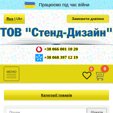
Працюємо під час війни
Rus
|
Ukr
Замовити дзвінок
+38 066 001 10 20
+38 068 397 12 19
0
0
Toggle
navigation
Категорії товарів
Шукати