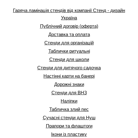
Гаряча ламінація стендів від компанії Стенд - дизайн
Україна
Публічний договір (оферта)
Доставка та оплата
Стенди для організацій
Таблички ритуальні
Стенди для школи
Стенди для дитячого садочка
Настінні карти на банері
Дорожні знаки
Стенди для ВНЗ
Наліпки
Табличка злий пес
Сучасні стенди для Нуш
Прапори та флаштоги
Ікони із пластику