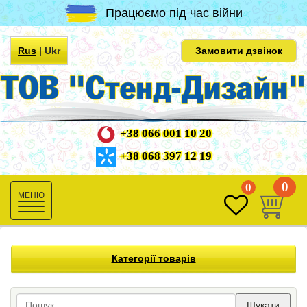
Працюємо під час війни
Rus
|
Ukr
Замовити дзвінок
+38 066 001 10 20
+38 068 397 12 19
0
0
Toggle
navigation
Категорії товарів
Шукати