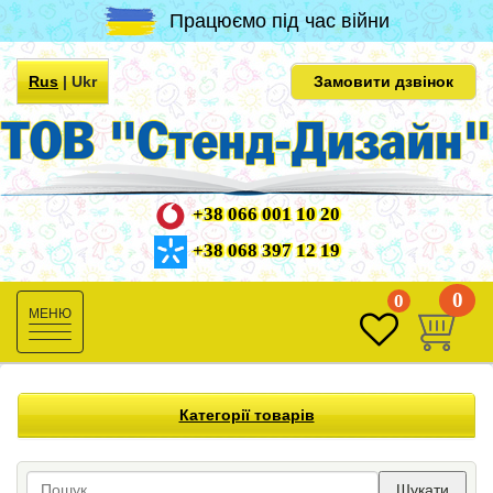
Працюємо під час війни
Rus
|
Ukr
Замовити дзвінок
+38 066 001 10 20
+38 068 397 12 19
0
0
Toggle
navigation
Категорії товарів
Шукати