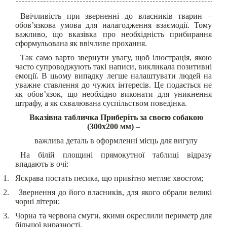
Ввічливість при зверненні до власників тварин –
обов’язкова умова для налагодження взаємодії. Тому
важливо, що вказівка про необхідність прибирання
сформульована як ввічливе прохання.
Так само варто звернути увагу, щоб ілюстрація, якою
часто супроводжують такі написи, викликала позитивні
емоції. В цьому випадку легше налаштувати людей на
уважне ставлення до чужих інтересів. Це подається не
як обов’язок, що необхідно виконати для уникнення
штрафу, а як схвалювана суспільством поведінка.
Вказівна табличка Приберіть за своєю собакою
(300х200 мм)
–
важлива деталь в оформленні місць для вигулу
На білій площині прямокутної таблиці відразу
впадають в очі:
1.
Яскрава постать песика, що привітно метляє хвостом;
2.
Звернення до його власників, для якого обрали великі
чорні літери;
3.
Чорна та червона смуги, якими окреслили периметр для
більшої виразності.