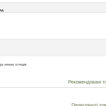
яд
ру немає оглядів.
Рекомендовані т
Переглянуті то