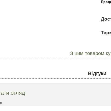
Прода
Дос
Терм
З цим товаром к
Відгуки
ати огляд
`я