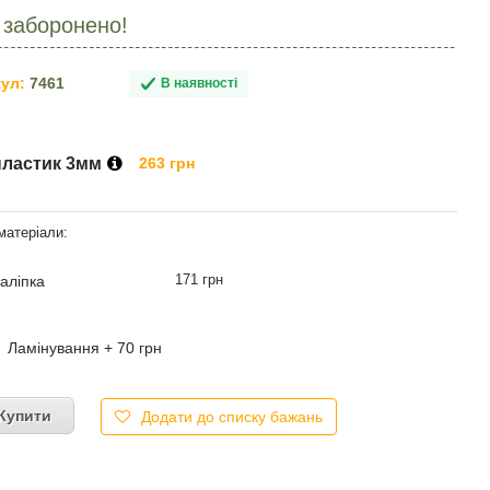
 заборонено!
ул:
7461
В наявності
пластик 3мм
263 грн
171 грн
аліпка
Ламінування + 70 грн
Купити
Додати до списку бажань