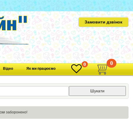
Замовити дзвінок
0
0
Відео
Як ми працюємо
Шукати
аски заборонено!