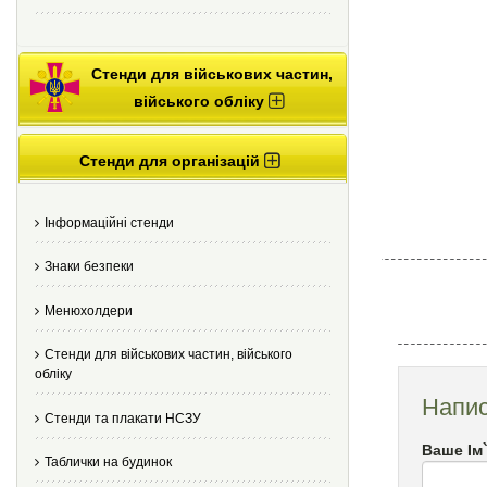
Стенди для військових частин,
війського обліку
Стенди для організацій
Інформаційні стенди
Знаки безпеки
Менюхолдери
Стенди для військових частин, війського
обліку
Напис
Стенди та плакати НСЗУ
Ваше Ім
Таблички на будинок