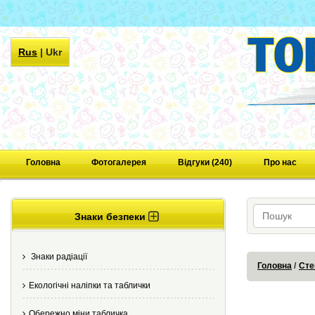
Rus
|
Ukr
Головна
Фотогалерея
Відгуки (240)
Про нас
Знаки безпеки
Знаки радіації
Головна
Сте
Екологічні наліпки та таблички
Обережно міни табличка