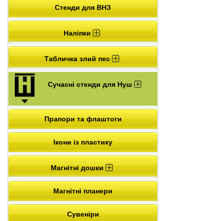
Стенди для ВНЗ
Наліпки
Табличка злий пес
Сучасні стенди для Нуш
Прапори та флаштоги
Ікони із пластику
Магнітні дошки
Магнітні планери
Сувеніри