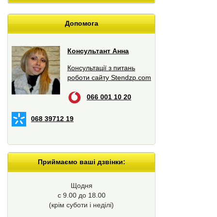
Допомога
Консультант Анна
Консультації з питань
роботи сайту Stendzp.com
066 001 10 20
068 39712 19
Приймаємо ваші дзвінки:
Щодня
с 9.00 до 18.00
(крім суботи і неділі)