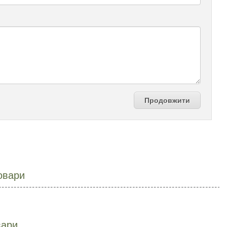
Продовжити
овари
вари