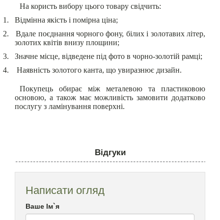
На користь вибору цього товару свідчить:
1.
Відмінна якість і помірна ціна;
2.
Вдале поєднання чорного фону, білих і золотавих літер,
золотих квітів внизу площини;
3.
Значне місце, відведене під фото в чорно-золотій рамці;
4.
Наявність золотого канта, що увиразнює дизайн.
Покупець обирає між металевою та пластиковою
основою, а також має можливість замовити додатково
послугу з ламінування поверхні.
Відгуки
Написати огляд
Ваше Ім`я