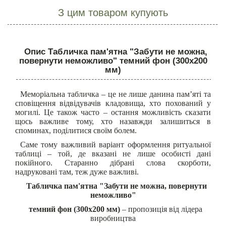
З цим товаром купують
Опис Табличка пам'ятна "Забути не можна,
повернути неможливо" темний фон (300х200
мм)
Меморіальна табличка – це не лише данина пам’яті та
сповіщення відвідувачів кладовища, хто похований у
могилі. Це також часто – остання можливість сказати
щось важливе тому, хто назавжди залишиться в
споминах, поділитися своїм болем.
Саме тому важливий варіант оформлення ритуальної
таблиці – той, де вказані не лише особисті дані
покійного. Старанно дібрані слова скорботи,
надруковані там, теж дуже важливі.
Табличка пам'ятна "Забути не можна, повернути
неможливо"
темний фон (300х200 мм)
– пропозиція від лідера
виробництва