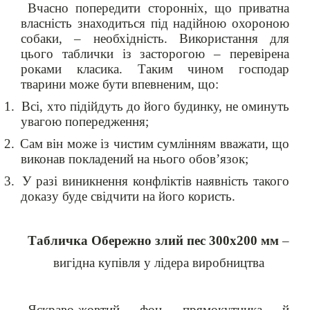
Вчасно попередити сторонніх, що приватна
власність знаходиться під надійною охороною
собаки, – необхідність. Використання для
цього таблички із засторогою – перевірена
роками класика. Таким чином господар
тварини може бути впевненим, що:
1.
Всі, хто підійдуть до його будинку, не оминуть
увагою попередження;
2.
Сам він може із чистим сумлінням вважати, що
виконав покладений на нього обов’язок;
3.
У разі виникнення конфліктів наявність такого
доказу буде свідчити на його користь.
Табличка Обережно злий пес 300х200 мм
–
вигідна купівля у лідера виробництва
Яскраво-жовтий фон прямокутника й