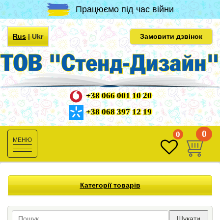
Працюємо під час війни
Rus
|
Ukr
Замовити дзвінок
+38 066 001 10 20
+38 068 397 12 19
0
0
Toggle
navigation
Категорії товарів
Шукати