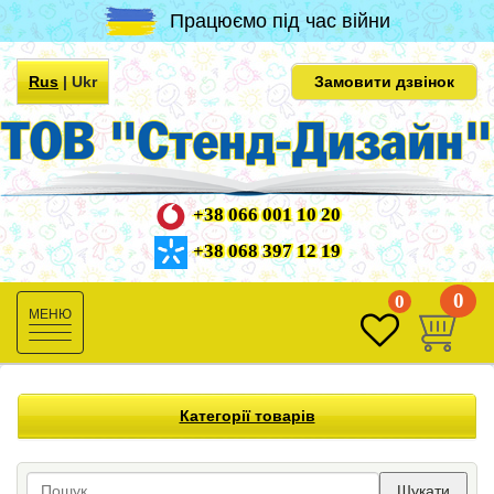
Працюємо під час війни
Rus
|
Ukr
Замовити дзвінок
+38 066 001 10 20
+38 068 397 12 19
0
0
Toggle
navigation
Категорії товарів
Шукати