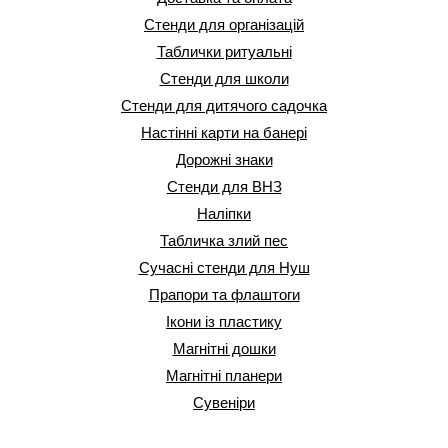
Стенди для організацій
Таблички ритуальні
Стенди для школи
Стенди для дитячого садочка
Настінні карти на банері
Дорожні знаки
Стенди для ВНЗ
Наліпки
Табличка злий пес
Сучасні стенди для Нуш
Прапори та флаштоги
Ікони із пластику
Магнітні дошки
Магнітні планери
Сувеніри