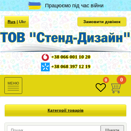
Працюємо під час війни
Rus
|
Ukr
Замовити дзвінок
+38 066 001 10 20
+38 068 397 12 19
0
0
Toggle
navigation
Категорії товарів
Шукати