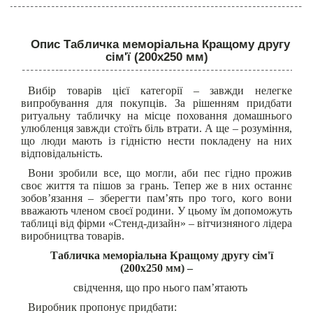
Опис Табличка меморіальна Кращому другу
сім'ї (200х250 мм)
Вибір товарів цієї категорії – завжди нелегке
випробування для покупців. За рішенням придбати
ритуальну табличку на місце поховання домашнього
улюбленця завжди стоїть біль втрати. А ще – розуміння,
що люди мають із гідністю нести покладену на них
відповідальність.
Вони зробили все, що могли, аби пес гідно прожив
своє життя та пішов за грань. Тепер же в них останнє
зобов’язання – зберегти пам’ять про того, кого вони
вважають членом своєї родини. У цьому їм допоможуть
таблиці від фірми «Стенд-дизайн» – вітчизняного лідера
виробництва товарів.
Табличка меморіальна Кращому другу сім'ї
(200х250 мм) –
свідчення, що про нього пам’ятають
Виробник пропонує придбати: