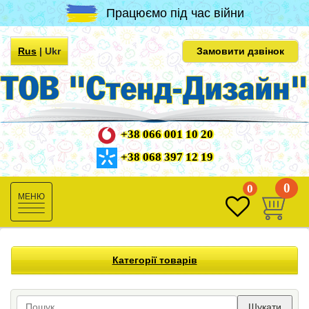
Працюємо під час війни
Rus
|
Ukr
Замовити дзвінок
+38 066 001 10 20
+38 068 397 12 19
0
0
Toggle
navigation
Категорії товарів
Шукати