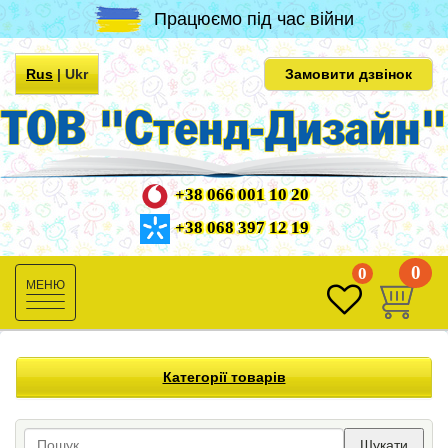
Працюємо під час війни
Rus
|
Ukr
Замовити дзвінок
+38 066 001 10 20
+38 068 397 12 19
0
0
Toggle
navigation
Категорії товарів
Шукати