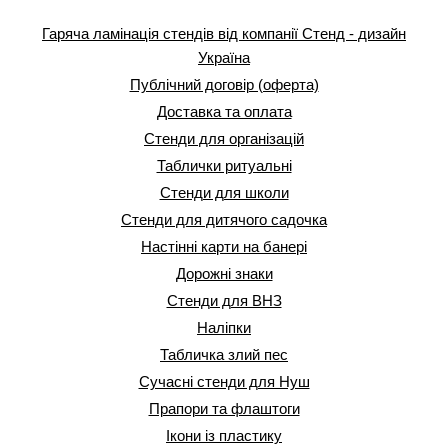
Гаряча ламінація стендів від компанії Стенд - дизайн
Україна
Публічний договір (оферта)
Доставка та оплата
Стенди для організацій
Таблички ритуальні
Стенди для школи
Стенди для дитячого садочка
Настінні карти на банері
Дорожні знаки
Стенди для ВНЗ
Наліпки
Табличка злий пес
Сучасні стенди для Нуш
Прапори та флаштоги
Ікони із пластику