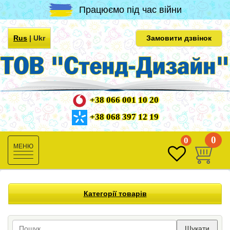
Працюємо під час війни
Rus
|
Ukr
Замовити дзвінок
+38 066 001 10 20
+38 068 397 12 19
0
0
Toggle
navigation
Категорії товарів
Шукати