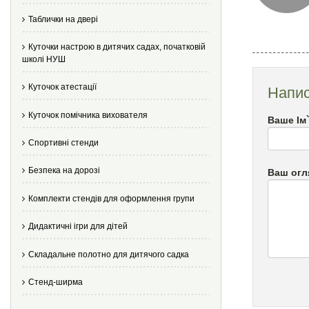
Таблички на двері
Куточки настрою в дитячих садах, початковій
школі НУШ
Куточок атестації
Напис
Куточок помічника вихователя
Ваше Ім
Спортивні стенди
Безпека на дорозі
Ваш огл
Комплекти стендів для оформлення групи
Дидактичні ігри для дітей
Складальне полотно для дитячого садка
Стенд-ширма