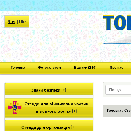
Rus
|
Ukr
Головна
Фотогалерея
Відгуки (240)
Про нас
Знаки безпеки
Стенди для військових частин,
Головна
Сте
війського обліку
Стенди для організацій