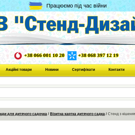
Працюємо під час війни
+38 066 001 10 20
+38 068 397 12 19
Акційні товари
Новини
Сертифікати
Контакти
нди для дитячого садочка
Візитна картка дитячого садка
Стенд з кішеня