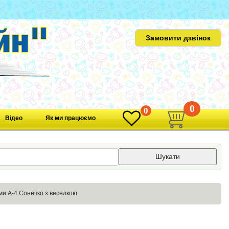
Замовити дзвінок
0
0
Відео
Як ми працюємо
Шукати
ми А-4 Сонечко з веселкою