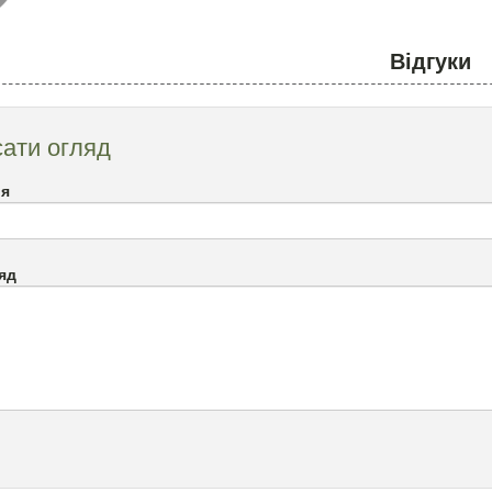
Відгуки
ати огляд
`я
яд