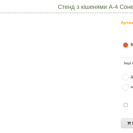
Стенд з кішенями А-4 Соне
Артик
д
н