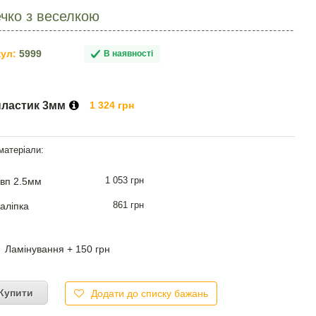
чко з веселкою
ул:
5999
В наявності
пластик 3мм
1 324 грн
1 053 грн
вп 2.5мм
861 грн
аліпка
Ламінування + 150 грн
Купити
Додати до списку бажань