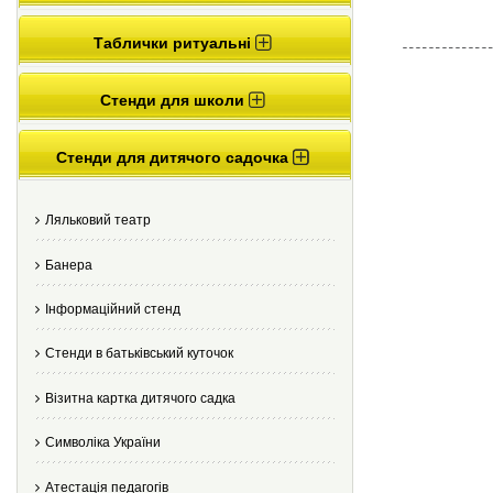
Таблички ритуальні
Стенди для школи
Стенди для дитячого садочка
Ляльковий театр
Банера
Інформаційний стенд
Стенди в батьківський куточок
Візитна картка дитячого садка
Cимволіка України
Атестація педагогів