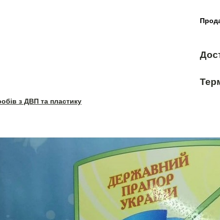
Прода
Дос
Терм
робів з ДВП та пластику