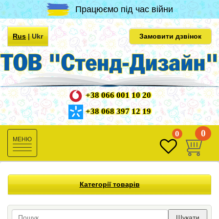
Працюємо під час війни
Rus
|
Ukr
Замовити дзвінок
+38 066 001 10 20
+38 068 397 12 19
0
0
Toggle
navigation
Категорії товарів
Шукати