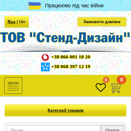
Працюємо під час війни
Rus
|
Ukr
Замовити дзвінок
+38 066 001 10 20
+38 068 397 12 19
0
0
Toggle
navigation
Категорії товарів
Шукати