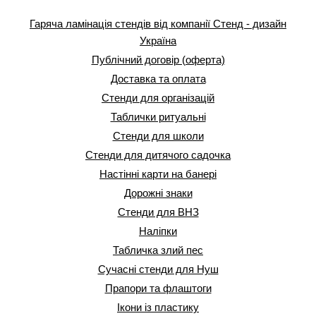
Гаряча ламінація стендів від компанії Стенд - дизайн
Україна
Публічний договір (оферта)
Доставка та оплата
Стенди для організацій
Таблички ритуальні
Стенди для школи
Стенди для дитячого садочка
Настінні карти на банері
Дорожні знаки
Стенди для ВНЗ
Наліпки
Табличка злий пес
Сучасні стенди для Нуш
Прапори та флаштоги
Ікони із пластику