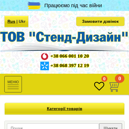
Працюємо під час війни
Rus
|
Ukr
Замовити дзвінок
+38 066 001 10 20
+38 068 397 12 19
0
0
Toggle
navigation
Категорії товарів
Шукати