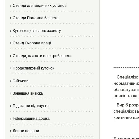
Стенди для медичних установ
Стенди Пожежна безпека
Куточок цивільного захисту
Стенд Охорона праці
Стенди, плакати електробезпеки
Профспілковий куточок
Спеціалізо
Таблички
нормативних 
облаштуванн
Зовнішня вивіска
поясів та кас
Виріб розр
Підставки під взуття
спеціалізов
критично ва
Інформаційна дошка
Дошки пошани