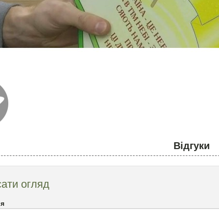
Відгуки
ати огляд
`я