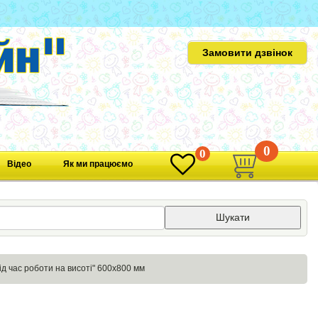
Замовити дзвінок
0
0
Відео
Як ми працюємо
Шукати
д час роботи на висоті" 600х800 мм