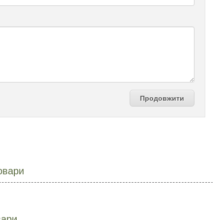
Продовжити
овари
вари