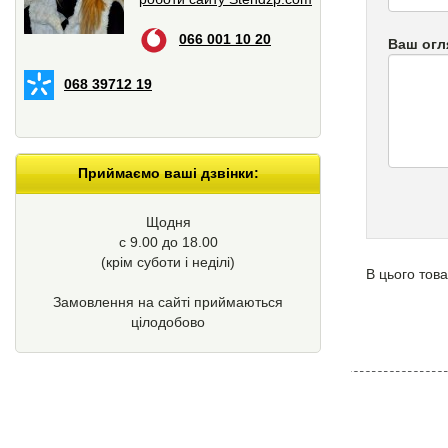
066 001 10 20
Ваш огл
068 39712 19
Приймаємо ваші дзвінки:
Щодня
с 9.00 до 18.00
(крім суботи і неділі)
В цього това
Замовлення на сайті приймаються
цілодобово