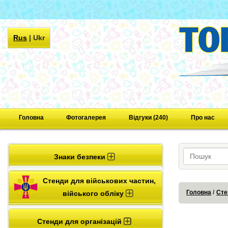
Rus
|
Ukr
Головна
Фотогалерея
Відгуки (240)
Про нас
Знаки безпеки
Стенди для військових частин,
Головна
Сте
війського обліку
Стенди для організацій