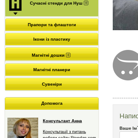
Сучасні стенди для Нуш
Прапори та флаштоги
Ікони із пластику
Магнітні дошки
Магнітні планери
Сувеніри
Допомога
Напис
Консультант Анна
Ваше Ім
Консультації з питань
роботи сайту Stendzp.com