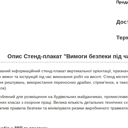
Прода
Дос
Терм
Опис Стенд-плакат "Вимоги безпеки під ч
ваний інформаційний стенд-плакат вертикальної орієнтації, признач
вимог та інструкцій під час виконання робіт на висоті. Стенд місти
я риштувань, використання переносних драбин, стрем'янок, а також
ок).
облений для розміщення на будівельних майданчиках, промислових 
аних класах з охорони праці. Велика кількість детальних технічних 
жливі правила безпеки та мінімізувати ризики виробничого травмати