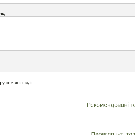
яд
ру немає оглядів.
Рекомендовані т
Переглянуті то