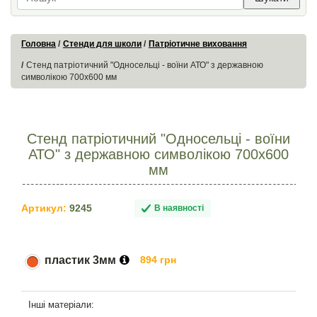
Головна
Стенди для школи
Патріотичне виховання
Стенд патріотичний "Односельці - воїни АТО" з державною
символікою 700х600 мм
Стенд патріотичний "Односельці - воїни
АТО" з державною символікою 700х600
мм
Артикул:
9245
В наявності
пластик 3мм
894 грн