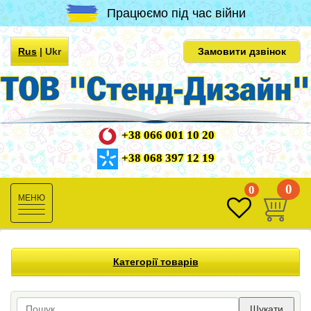
Працюємо під час війни
Rus
|
Ukr
Замовити дзвінок
+38 066 001 10 20
+38 068 397 12 19
0
0
Toggle
navigation
Категорії товарів
Шукати