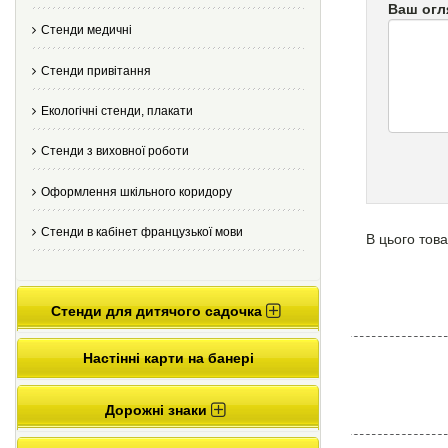
Ваш огл
Стенди медичні
Стенди привітання
Екологічні стенди, плакати
Стенди з виховної роботи
Оформлення шкільного коридору
Стенди в кабінет французької мови
В цього това
Стенди для дитячого садочка
Настінні карти на банері
Дорожні знаки