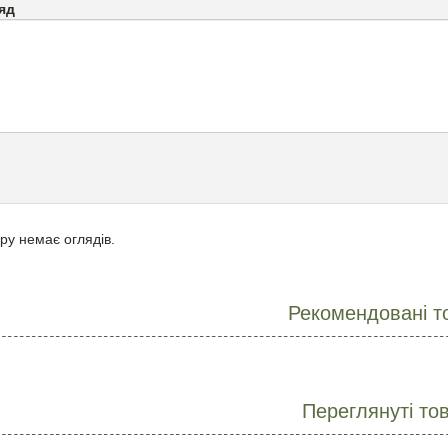
яд
ру немає оглядів.
Рекомендовані т
Переглянуті то