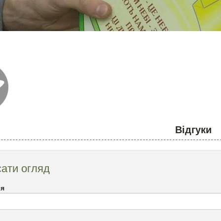
Відгуки
ати огляд
`я