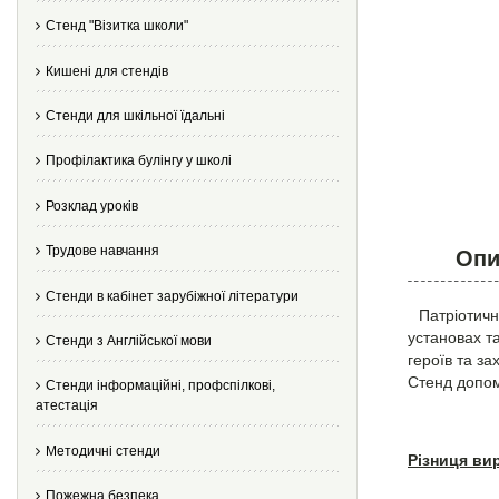
Стенд "Візитка школи"
Кишені для стендів
Стенди для шкільної їдальні
Профілактика булінгу у школі
Розклад уроків
Трудове навчання
Опи
Стенди в кабінет зарубіжної літератури
Патріотичн
установах т
Стенди з Англійської мови
героїв та за
Стенд допом
Стенди інформаційні, профспілкові,
атестація
Методичні стенди
Різниця ви
Пожежна безпека