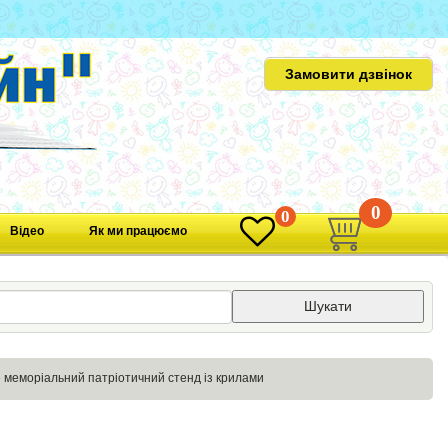
Замовити дзвінок
0
0
Відео
Як ми працюємо
Шукати
» меморіальний патріотичний стенд із крилами