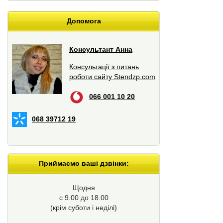
Допомога
Консультант Анна
Консультації з питань
роботи сайту Stendzp.com
066 001 10 20
068 39712 19
Приймаємо ваші дзвінки:
Щодня
с 9.00 до 18.00
(крім суботи і неділі)