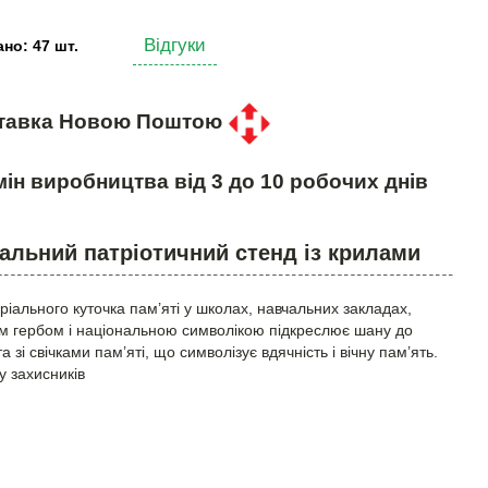
Відгуки
но: 47 шт.
тавка Новою Поштою
ін виробництва від 3 до 10 робочих днів
альний патріотичний стенд із крилами
ального куточка пам’яті у школах, навчальних закладах,
им гербом і національною символікою підкреслює шану до
зі свічками пам’яті, що символізує вдячність і вічну пам’ять.
у захисників