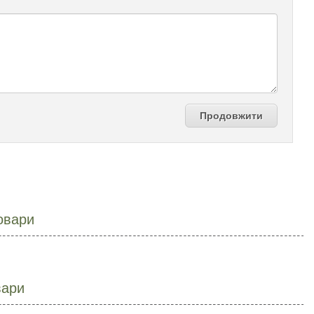
Продовжити
овари
вари