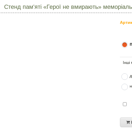
Стенд пам'яті «Герої не вмирають» меморіаль
Артик
д
н