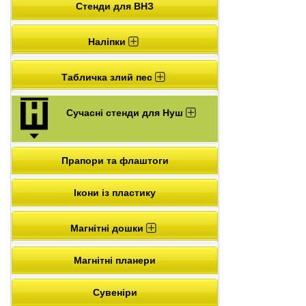
Стенди для ВНЗ
Наліпки
Табличка злий пес
Сучасні стенди для Нуш
Прапори та флаштоги
Ікони із пластику
Магнітні дошки
Магнітні планери
Сувеніри