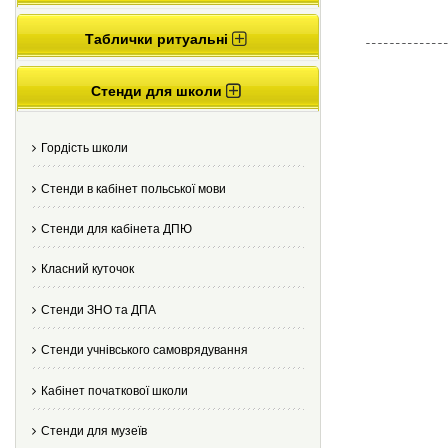
Таблички ритуальні
Стенди для школи
Гордість школи
Стенди в кабінет польської мови
Стенди для кабінета ДПЮ
Класний куточок
Стенди ЗНО та ДПА
Стенди учнівського самоврядування
Кабінет початкової школи
Стенди для музеїв