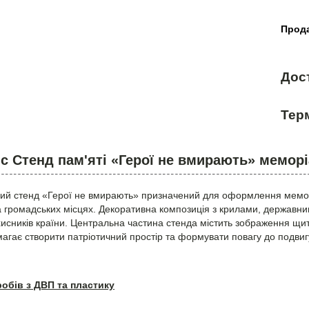
Прода
Дос
Терм
с Стенд пам'яті «Герої не вмирають» меморі
ий стенд «Герої не вмирають» призначений для оформлення меморі
а громадських місцях. Декоративна композиція з крилами, державн
хисників країни. Центральна частина стенда містить зображення щита 
агає створити патріотичний простір та формувати повагу до подвиг
робів з ДВП та пластику