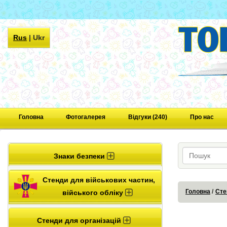
Rus
|
Ukr
Головна
Фотогалерея
Відгуки (240)
Про нас
Знаки безпеки
Стенди для військових частин,
Головна
Сте
війського обліку
Стенди для організацій