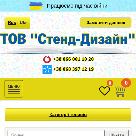
Працюємо під час війни
Rus
|
Ukr
Замовити дзвінок
+38 066 001 10 20
+38 068 397 12 19
0
0
Toggle
navigation
Категорії товарів
Шукати