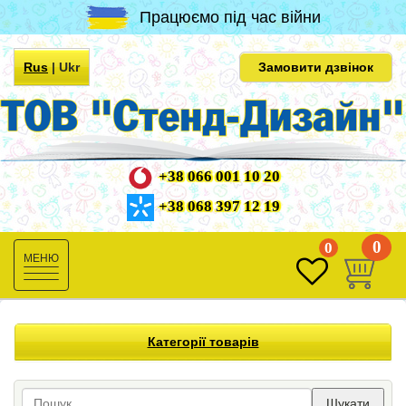
Працюємо під час війни
Rus
|
Ukr
Замовити дзвінок
+38 066 001 10 20
+38 068 397 12 19
0
0
Toggle
navigation
Категорії товарів
Шукати