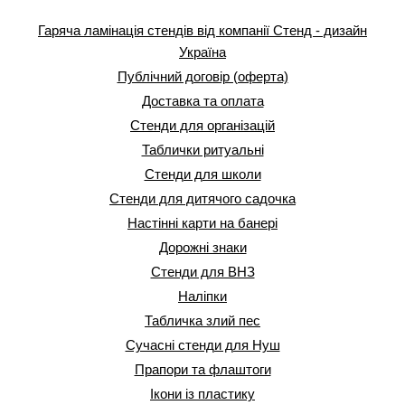
Гаряча ламінація стендів від компанії Стенд - дизайн
Україна
Публічний договір (оферта)
Доставка та оплата
Стенди для організацій
Таблички ритуальні
Стенди для школи
Стенди для дитячого садочка
Настінні карти на банері
Дорожні знаки
Стенди для ВНЗ
Наліпки
Табличка злий пес
Сучасні стенди для Нуш
Прапори та флаштоги
Ікони із пластику