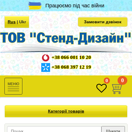
Працюємо під час війни
Rus
|
Ukr
Замовити дзвінок
+38 066 001 10 20
+38 068 397 12 19
0
0
Toggle
navigation
Категорії товарів
Шукати