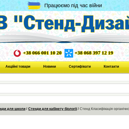
Працюємо під час війни
+38 066 001 10 20
+38 068 397 12 19
Акційні товари
Новини
Сертифікати
Контакти
нди для школи
Стенди для кабінету біології
Стенд Класифікація органічно