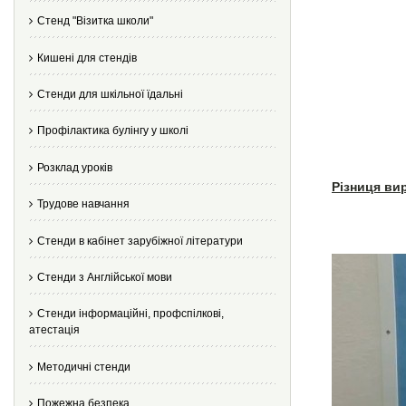
Стенд "Візитка школи"
Кишені для стендів
Стенди для шкільної їдальні
Профілактика булінгу у школі
Розклад уроків
Різниця ви
Трудове навчання
Стенди в кабінет зарубіжної літератури
Стенди з Англійської мови
Стенди інформаційні, профспілкові,
атестація
Методичні стенди
Пожежна безпека