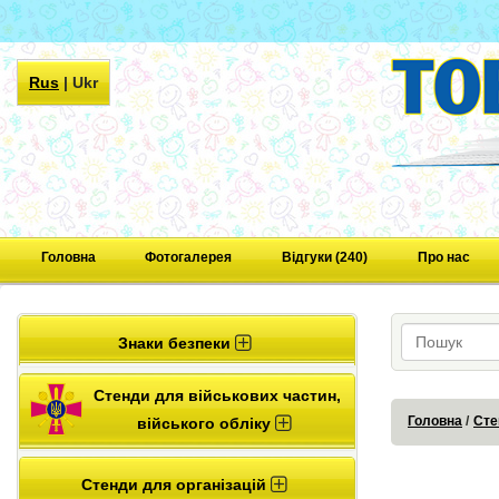
Rus
|
Ukr
Головна
Фотогалерея
Відгуки (240)
Про нас
Знаки безпеки
Стенди для військових частин,
Головна
Сте
війського обліку
Стенди для організацій