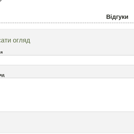
Відгуки
ати огляд
`я
яд