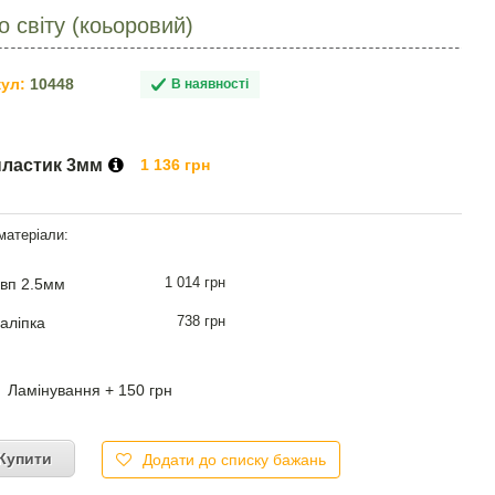
о світу (коьоровий)
ул:
10448
В наявності
пластик 3мм
1 136 грн
1 014 грн
вп 2.5мм
738 грн
аліпка
Ламінування + 150 грн
Купити
Додати до списку бажань