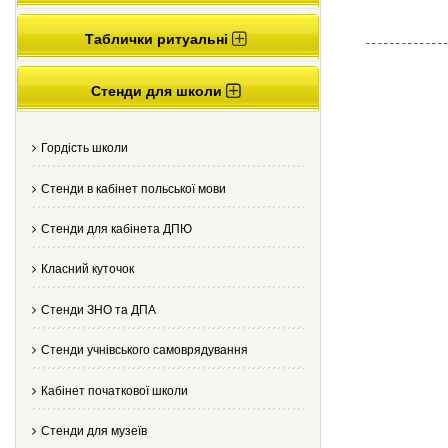
Таблички ритуальні
Стенди для школи
Гордість школи
Стенди в кабінет польської мови
Стенди для кабінета ДПЮ
Класний куточок
Стенди ЗНО та ДПА
Стенди учнівського самоврядування
Кабінет початкової школи
Стенди для музеїв