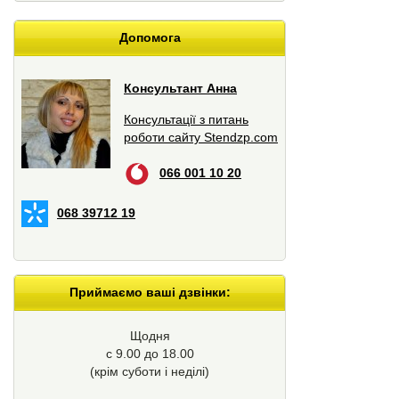
Допомога
Консультант Анна
Консультації з питань
роботи сайту Stendzp.com
066 001 10 20
068 39712 19
Приймаємо ваші дзвінки:
Щодня
с 9.00 до 18.00
(крім суботи і неділі)