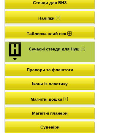
Стенди для ВНЗ
Наліпки
Табличка злий пес
Сучасні стенди для Нуш
Прапори та флаштоги
Ікони із пластику
Магнітні дошки
Магнітні планери
Сувеніри