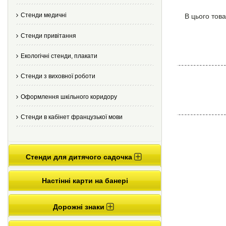
Стенди медичні
В цього това
Стенди привітання
Екологічні стенди, плакати
Стенди з виховної роботи
Оформлення шкільного коридору
Стенди в кабінет французької мови
Стенди для дитячого садочка
Настінні карти на банері
Дорожні знаки