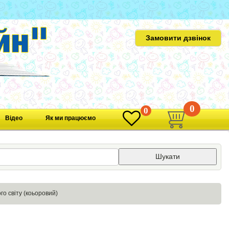
Замовити дзвінок
0
0
Відео
Як ми працюємо
Шукати
го світу (коьоровий)