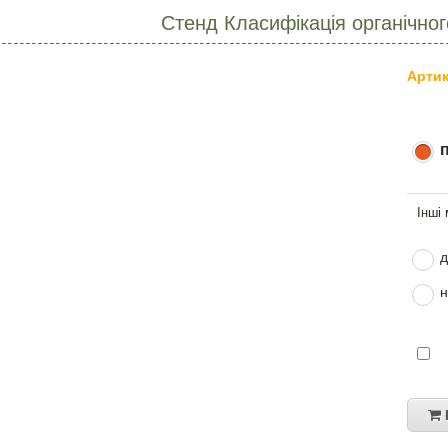
Стенд Класифікація органічног
Артик
д
н