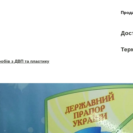
Прода
Дос
Терм
робів з ДВП та пластику