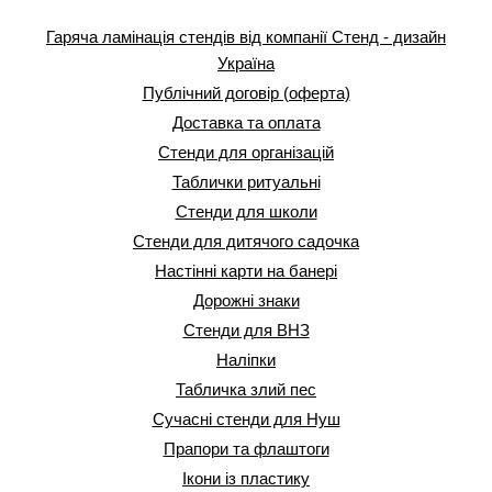
Гаряча ламінація стендів від компанії Стенд - дизайн
Україна
Публічний договір (оферта)
Доставка та оплата
Стенди для організацій
Таблички ритуальні
Стенди для школи
Стенди для дитячого садочка
Настінні карти на банері
Дорожні знаки
Стенди для ВНЗ
Наліпки
Табличка злий пес
Сучасні стенди для Нуш
Прапори та флаштоги
Ікони із пластику