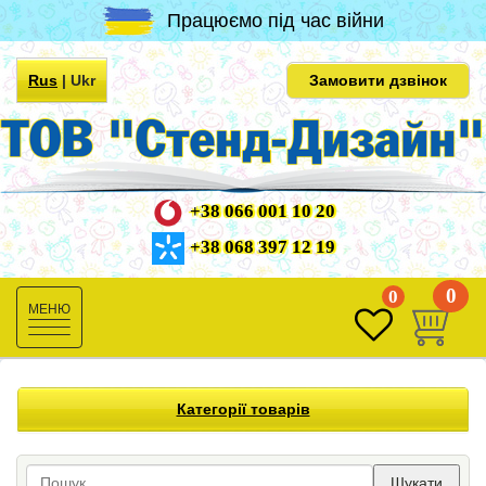
Працюємо під час війни
Rus
|
Ukr
Замовити дзвінок
+38 066 001 10 20
+38 068 397 12 19
0
0
Toggle
navigation
Категорії товарів
Шукати