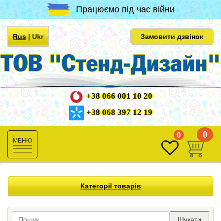
Працюємо під час війни
Rus
|
Ukr
Замовити дзвінок
+38 066 001 10 20
+38 068 397 12 19
0
0
Toggle
navigation
Категорії товарів
Шукати