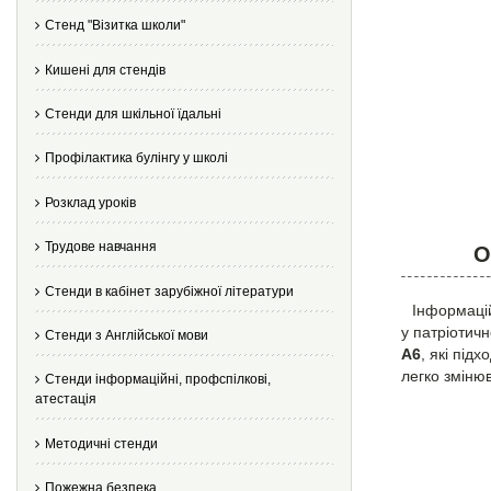
Стенд "Візитка школи"
Кишені для стендів
Стенди для шкільної їдальні
Профілактика булінгу у школі
Розклад уроків
Трудове навчання
О
Стенди в кабінет зарубіжної літератури
Інформацій
у патріотич
Стенди з Англійської мови
A6
, які під
легко змінюв
Стенди інформаційні, профспілкові,
атестація
Методичні стенди
Пожежна безпека