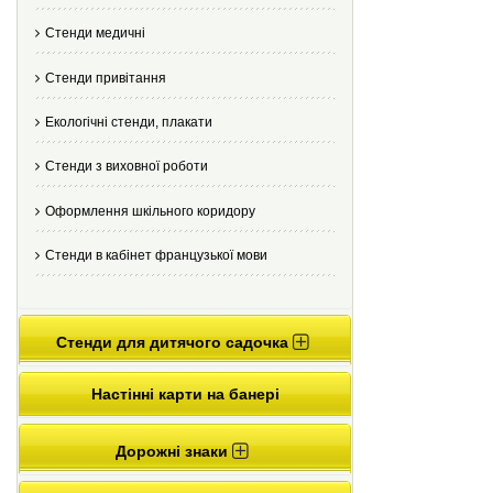
Стенди медичні
Стенди привітання
Екологічні стенди, плакати
Стенди з виховної роботи
Оформлення шкільного коридору
Стенди в кабінет французької мови
Стенди для дитячого садочка
Настінні карти на банері
Дорожні знаки