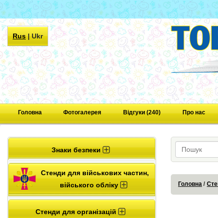
Rus
|
Ukr
Головна
Фотогалерея
Відгуки (240)
Про нас
Знаки безпеки
Стенди для військових частин,
Головна
Сте
війського обліку
Стенди для організацій