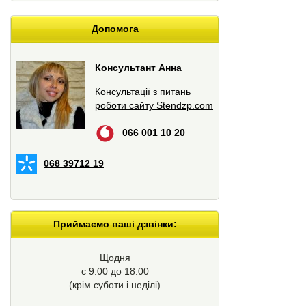
Допомога
Консультант Анна
Консультації з питань
роботи сайту Stendzp.com
066 001 10 20
068 39712 19
Приймаємо ваші дзвінки:
Щодня
с 9.00 до 18.00
(крім суботи і неділі)