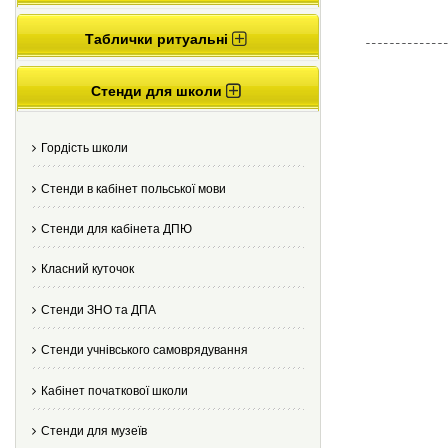
Таблички ритуальні
Стенди для школи
Гордість школи
Стенди в кабінет польської мови
Стенди для кабінета ДПЮ
Класний куточок
Стенди ЗНО та ДПА
Стенди учнівського самоврядування
Кабінет початкової школи
Стенди для музеїв