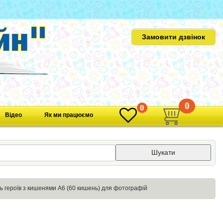
Замовити дзвінок
0
0
Відео
Як ми працюємо
Шукати
ь героїв з кишенями A6 (60 кишень) для фотографій