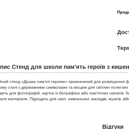
Прода
Дос
Терм
пис Стенд для школи пам'ять героїв з кише
ний стенд «Дошка пам’яті героям» призначений для розміщення фот
ному стилі з державними символами та місцем для світлин полегли
ходять для фотографій, карток із біографією або пам’ятних написів.
ати матеріали. Підходить для шкіл, навчальних закладів, музеїв, вій
Відгуки