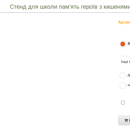
Стенд для школи пам'ять героїв з кишенями
Артик
д
н