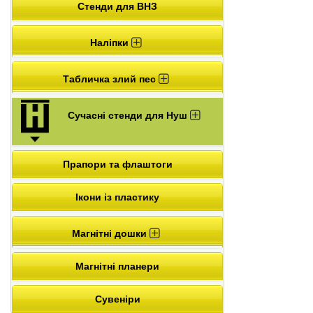
Стенди для ВНЗ
Наліпки
Табличка злий пес
Сучасні стенди для Нуш
Прапори та флаштоги
Ікони із пластику
Магнітні дошки
Магнітні планери
Сувеніри