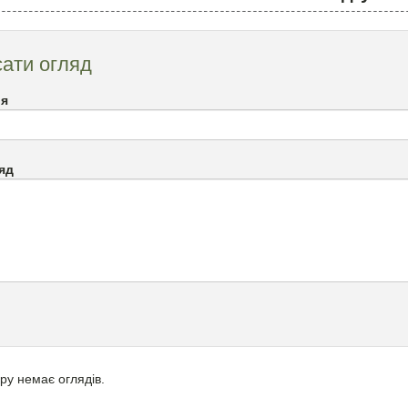
ати огляд
`я
яд
ру немає оглядів.