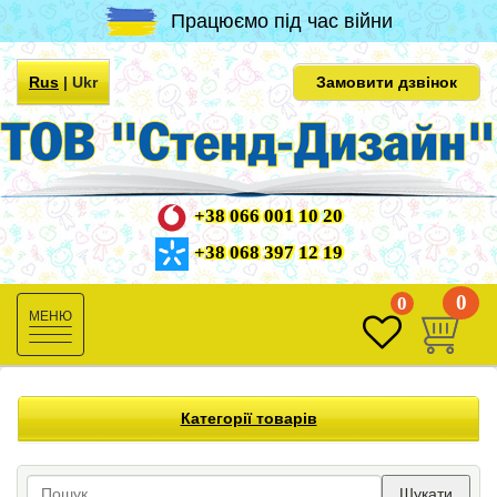
Працюємо під час війни
Rus
|
Ukr
Замовити дзвінок
+38 066 001 10 20
+38 068 397 12 19
0
0
Toggle
navigation
Категорії товарів
Шукати