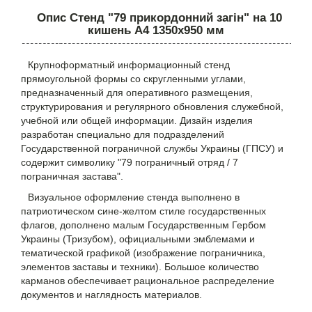
Опис Стенд "79 прикордонний загін" на 10
кишень А4 1350х950 мм
Крупноформатный информационный стенд
прямоугольной формы со скругленными углами,
предназначенный для оперативного размещения,
структурирования и регулярного обновления служебной,
учебной или общей информации. Дизайн изделия
разработан специально для подразделений
Государственной пограничной службы Украины (ГПСУ) и
содержит символику "79 пограничный отряд / 7
пограничная застава".
Визуальное оформление стенда выполнено в
патриотическом сине-желтом стиле государственных
флагов, дополнено малым Государственным Гербом
Украины (Тризубом), официальными эмблемами и
тематической графикой (изображение пограничника,
элементов заставы и техники). Большое количество
карманов обеспечивает рациональное распределение
документов и наглядность материалов.