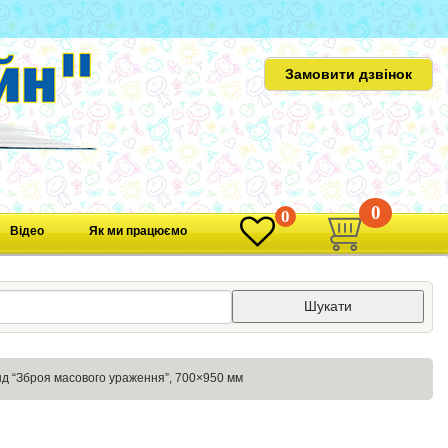
Замовити дзвінок
0
0
Відео
Як ми працюємо
Шукати
д “Зброя масового ураження”, 700×950 мм