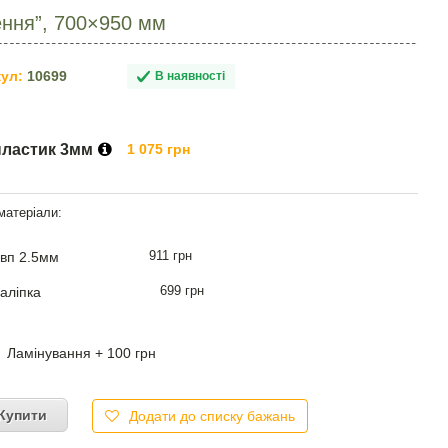
ення”, 700×950 мм
ул:
10699
В наявності
пластик 3мм
1 075 грн
911 грн
вп 2.5мм
699 грн
аліпка
Ламінування + 100 грн
Купити
Додати до списку бажань