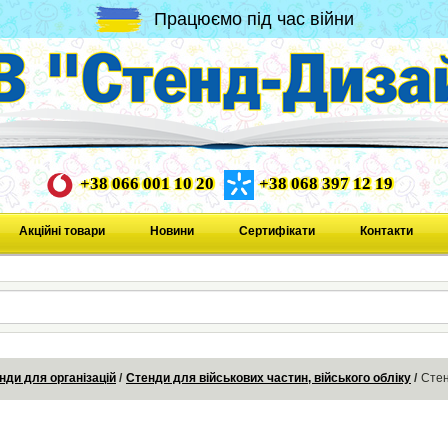
Працюємо під час війни
+38 066 001 10 20
+38 068 397 12 19
Акційні товари
Новини
Сертифікати
Контакти
нди для організацій
Стенди для військових частин, війського обліку
Стен