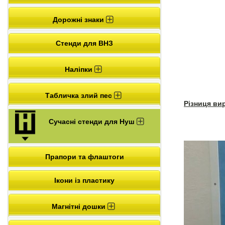
Дорожні знаки
Стенди для ВНЗ
Наліпки
Табличка злий пес
Різниця ви
Сучасні стенди для Нуш
Прапори та флаштоги
Ікони із пластику
Магнітні дошки