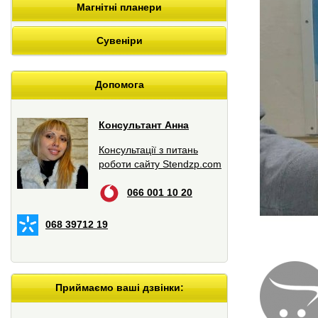
Магнітні планери
Сувеніри
Допомога
Консультант Анна
Консультації з питань
роботи сайту Stendzp.com
066 001 10 20
068 39712 19
Приймаємо ваші дзвінки: