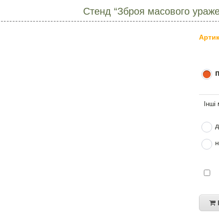
Стенд “Зброя масового ураж
Артик
д
н