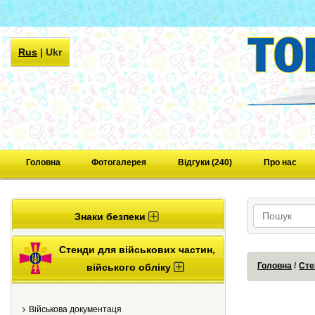
Rus
|
Ukr
Головна
Фотогалерея
Відгуки (240)
Про нас
Знаки безпеки
Стенди для військових частин,
Головна
Сте
війського обліку
Військова документаця