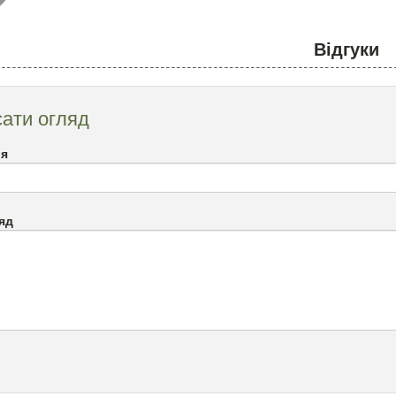
Відгуки
ати огляд
`я
яд