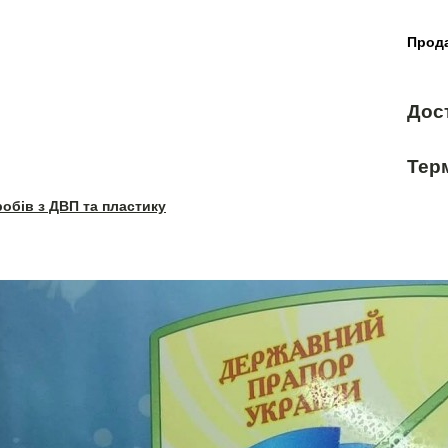
Прода
Дос
Терм
робів з ДВП та пластику