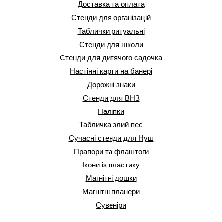
Доставка та оплата
Стенди для організацій
Таблички ритуальні
Стенди для школи
Стенди для дитячого садочка
Настінні карти на банері
Дорожні знаки
Стенди для ВНЗ
Наліпки
Табличка злий пес
Сучасні стенди для Нуш
Прапори та флаштоги
Ікони із пластику
Магнітні дошки
Магнітні планери
Сувеніри