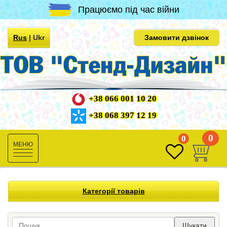
Працюємо під час війни
Rus
|
Ukr
Замовити дзвінок
+38 066 001 10 20
+38 068 397 12 19
0
0
Toggle
navigation
Категорії товарів
Шукати