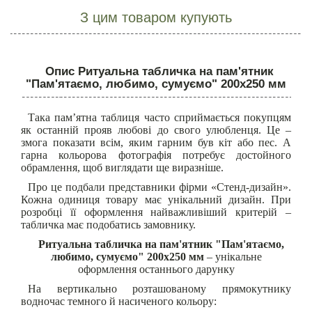
З цим товаром купують
Опис Ритуальна табличка на пам'ятник
"Пам'ятаємо, любимо, сумуємо" 200х250 мм
Така пам’ятна таблиця часто сприймається покупцям
як останній прояв любові до свого улюбленця. Це –
змога показати всім, яким гарним був кіт або пес. А
гарна кольорова фотографія потребує достойного
обрамлення, щоб виглядати ще виразніше.
Про це подбали представники фірми «Стенд-дизайн».
Кожна одиниця товару має унікальний дизайн. При
розробці її оформлення найважливіший критерій –
табличка має подобатись замовнику.
Ритуальна табличка на пам'ятник "Пам'ятаємо,
любимо, сумуємо" 200х250 мм
– унікальне
оформлення останнього дарунку
На вертикально розташованому прямокутнику
водночас темного й насиченого кольору: