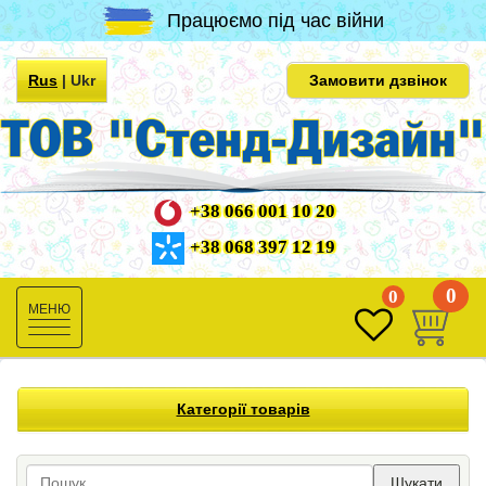
Працюємо під час війни
Rus
|
Ukr
Замовити дзвінок
+38 066 001 10 20
+38 068 397 12 19
0
0
Toggle
navigation
Категорії товарів
Шукати