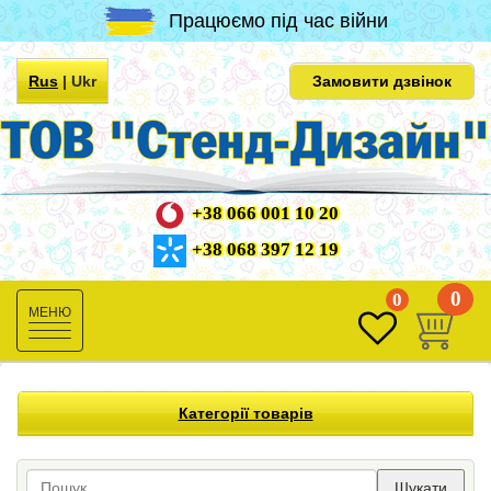
Працюємо під час війни
Rus
|
Ukr
Замовити дзвінок
+38 066 001 10 20
+38 068 397 12 19
0
0
Toggle
navigation
Категорії товарів
Шукати