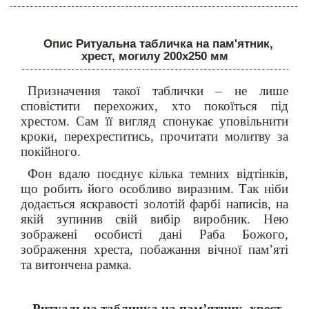
Опис Ритуальна табличка на пам'ятник,
хрест, могилу 200х250 мм
Призначення такої таблички – не лише
сповістити перехожих, хто покоїться під
хрестом. Сам її вигляд спонукає уповільнити
кроки, перехреститись, прочитати молитву за
покійного.
Фон вдало поєднує кілька темних відтінків,
що робить його особливо виразним. Так ніби
додається яскравості золотій фарбі написів, на
якій зупинив свій вибір виробник. Нею
зображені особисті дані Раба Божого,
зображення хреста, побажання вічної пам’яті
та витончена рамка.
Ритуальна табличка на пам’ятник, хрест,