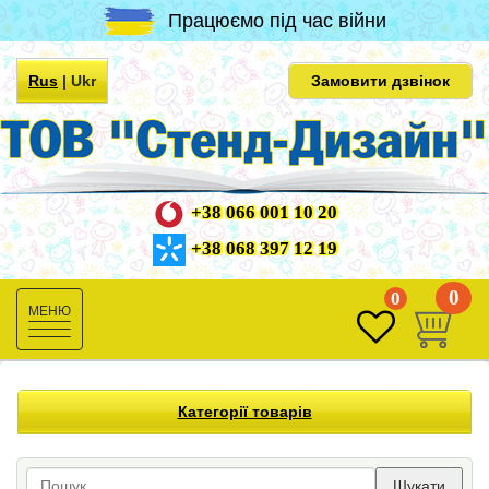
Працюємо під час війни
Rus
|
Ukr
Замовити дзвінок
+38 066 001 10 20
+38 068 397 12 19
0
0
Toggle
navigation
Категорії товарів
Шукати