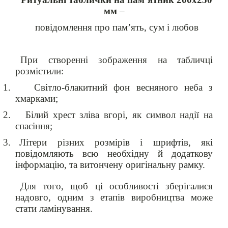
мм
–
повідомлення про пам’ять, сум і любов
При створенні зображення на табличці
розмістили:
1.
Світло-блакитний фон весняного неба з
хмарками;
2.
Білий хрест зліва вгорі, як символ надії на
спасіння;
3.
Літери різних розмірів і шрифтів, які
повідомляють всю необхідну й додаткову
інформацію, та витончену оригінальну рамку.
Для того, щоб ці особливості зберігалися
надовго, одним з етапів виробництва може
стати ламінування.