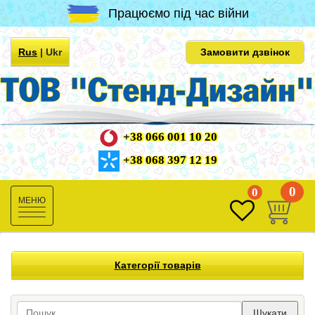
Працюємо під час війни
Rus
|
Ukr
Замовити дзвінок
+38 066 001 10 20
+38 068 397 12 19
0
0
Toggle
navigation
Категорії товарів
Шукати