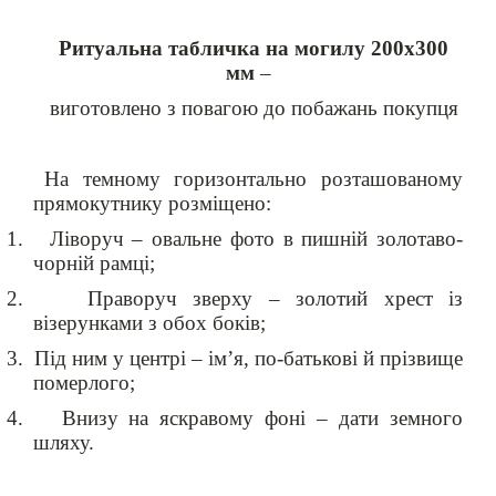
Ритуальна табличка на могилу 200х300
мм
–
виготовлено з повагою до побажань покупця
На темному горизонтально розташованому
прямокутнику розміщено:
1.
Ліворуч – овальне фото в пишній золотаво-
чорній рамці;
2.
Праворуч зверху – золотий хрест із
візерунками з обох боків;
3.
Під ним у центрі – ім’я, по-батькові й прізвище
померлого;
4.
Внизу на яскравому фоні – дати земного
шляху.