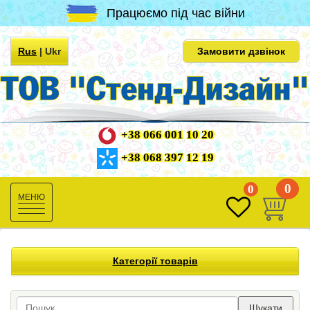
Працюємо під час війни
Rus
|
Ukr
Замовити дзвінок
+38 066 001 10 20
+38 068 397 12 19
0
0
Toggle
navigation
Категорії товарів
Шукати