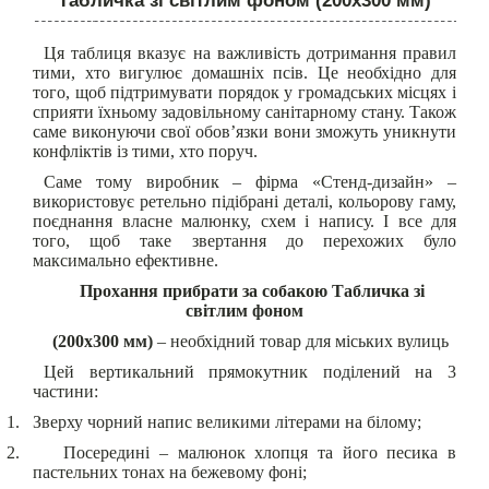
Табличка зі світлим фоном (200х300 мм)
Ця таблиця вказує на важливість дотримання правил
тими, хто вигулює домашніх псів. Це необхідно для
того, щоб підтримувати порядок у громадських місцях і
сприяти їхньому задовільному санітарному стану. Також
саме виконуючи свої обов’язки вони зможуть уникнути
конфліктів із тими, хто поруч.
Саме тому виробник – фірма «Стенд-дизайн» –
використовує ретельно підібрані деталі, кольорову гаму,
поєднання власне малюнку, схем і напису. І все для
того, щоб таке звертання до перехожих було
максимально ефективне.
Прохання прибрати за собакою Табличка зі
світлим фоном
(200х300 мм)
– необхідний товар для міських вулиць
Цей вертикальний прямокутник поділений на 3
частини:
1.
Зверху чорний напис великими літерами на білому;
2.
Посередині – малюнок хлопця та його песика в
пастельних тонах на бежевому фоні;