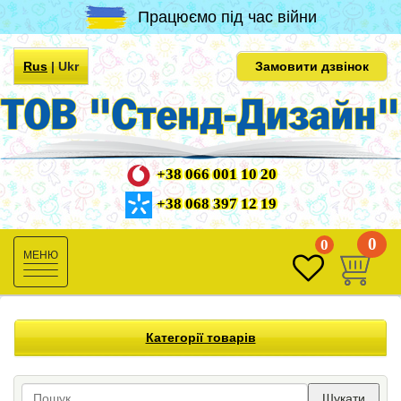
Працюємо під час війни
Rus
|
Ukr
Замовити дзвінок
+38 066 001 10 20
+38 068 397 12 19
0
0
Toggle
navigation
Категорії товарів
Шукати