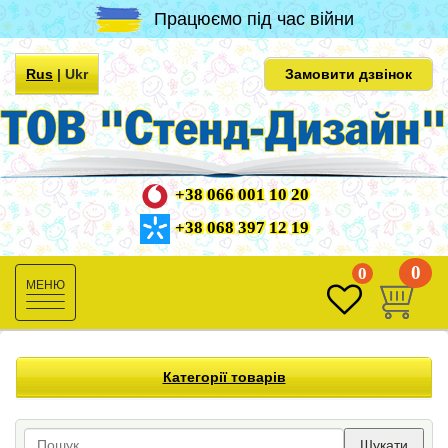
Працюємо під час війни
Rus
|
Ukr
Замовити дзвінок
+38 066 001 10 20
+38 068 397 12 19
0
0
Toggle
navigation
Категорії товарів
Шукати