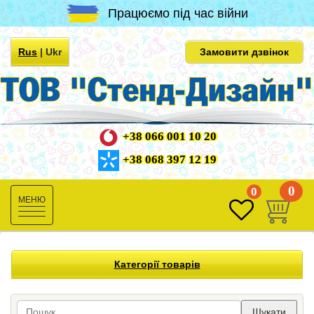
Працюємо під час війни
Rus
|
Ukr
Замовити дзвінок
+38 066 001 10 20
+38 068 397 12 19
0
0
Toggle
navigation
Категорії товарів
Шукати