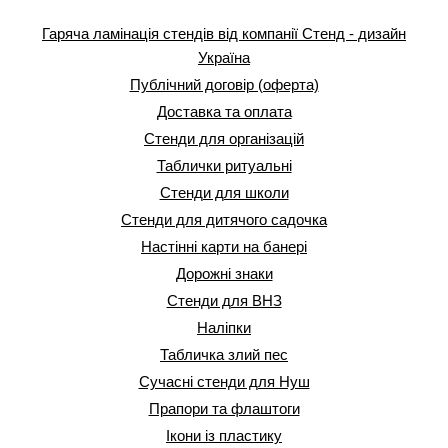
Гаряча ламінація стендів від компанії Стенд - дизайн
Україна
Публічний договір (оферта)
Доставка та оплата
Стенди для організацій
Таблички ритуальні
Стенди для школи
Стенди для дитячого садочка
Настінні карти на банері
Дорожні знаки
Стенди для ВНЗ
Наліпки
Табличка злий пес
Сучасні стенди для Нуш
Прапори та флаштоги
Ікони із пластику