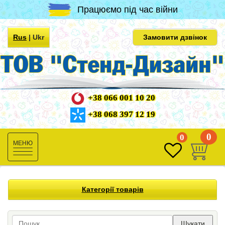
Працюємо під час війни
Rus
|
Ukr
Замовити дзвінок
+38 066 001 10 20
+38 068 397 12 19
0
0
Toggle
navigation
Категорії товарів
Шукати