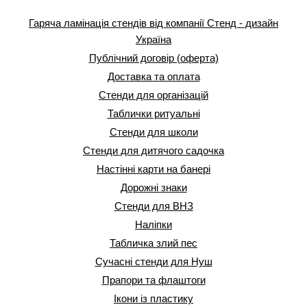
Гаряча ламінація стендів від компанії Стенд - дизайн
Україна
Публічний договір (оферта)
Доставка та оплата
Стенди для організацій
Таблички ритуальні
Стенди для школи
Стенди для дитячого садочка
Настінні карти на банері
Дорожні знаки
Стенди для ВНЗ
Наліпки
Табличка злий пес
Сучасні стенди для Нуш
Прапори та флаштоги
Ікони із пластику