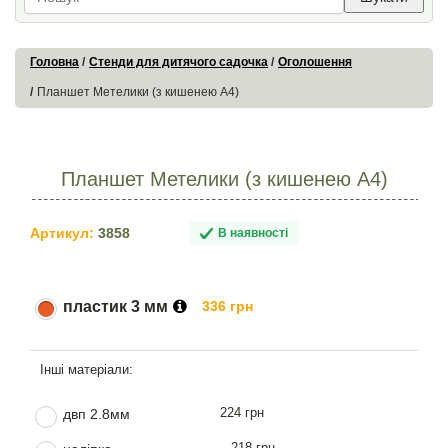
Головна
Стенди для дитячого садочка
Оголошення
Планшет Метелики (з кишенею А4)
Планшет Метелики (з кишенею А4)
Артикул:
3858
В наявності
пластик 3 мм
336 грн
224 грн
двп 2.8мм
218 грн