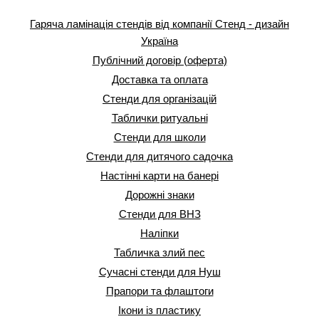
Гаряча ламінація стендів від компанії Стенд - дизайн
Україна
Публічний договір (оферта)
Доставка та оплата
Стенди для організацій
Таблички ритуальні
Стенди для школи
Стенди для дитячого садочка
Настінні карти на банері
Дорожні знаки
Стенди для ВНЗ
Наліпки
Табличка злий пес
Сучасні стенди для Нуш
Прапори та флаштоги
Ікони із пластику