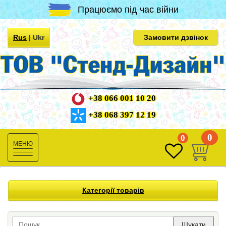
Працюємо під час війни
Rus
|
Ukr
Замовити дзвінок
+38 066 001 10 20
+38 068 397 12 19
0
0
Toggle
navigation
Категорії товарів
Шукати