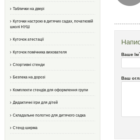
Таблички на двері
Куточки настрою в дитячих садах, початковій
школі НУШ
Куточок атестації
Напис
Куточок помічника вихователя
Ваше Ім
Спортивні стенди
Безпека на дорозі
Ваш огл
Комплекти стендів для оформлення групи
Дидактичні ігри для дітей
Складальне полотно для дитячого садка
Стенд-ширма