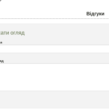
Відгуки
ати огляд
`я
яд