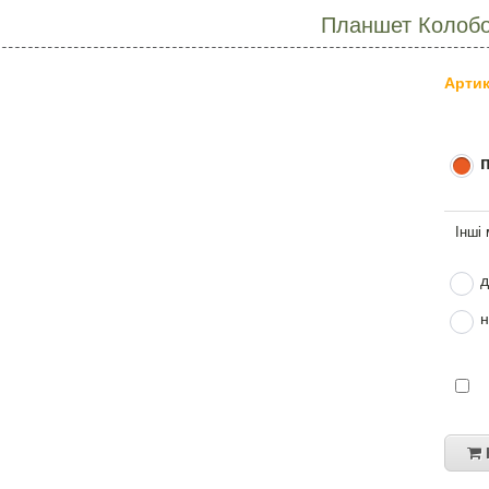
Планшет Колобо
Артик
д
н