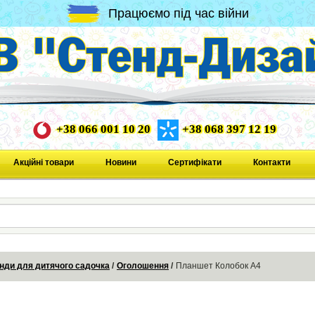
Працюємо під час війни
+38 066 001 10 20
+38 068 397 12 19
Акційні товари
Новини
Сертифікати
Контакти
нди для дитячого садочка
Оголошення
Планшет Колобок А4