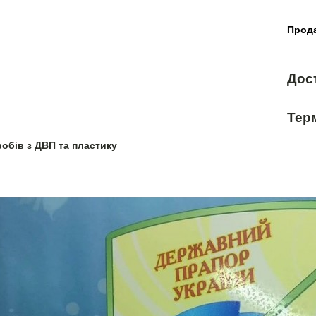
Прода
Дос
Терм
робів з ДВП та пластику