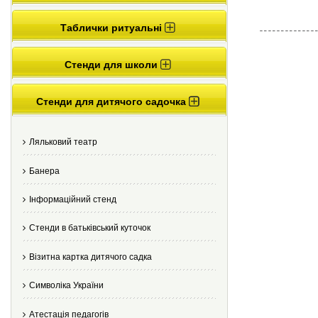
Таблички ритуальні
Стенди для школи
Стенди для дитячого садочка
Ляльковий театр
Банера
Інформаційний стенд
Стенди в батьківський куточок
Візитна картка дитячого садка
Cимволіка України
Атестація педагогів