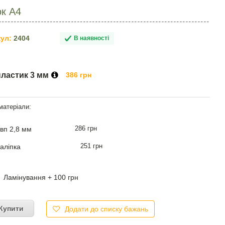
к А4
ул:
2404
В наявності
пластик 3 мм
386 грн
286 грн
вп 2,8 мм
251 грн
аліпка
Ламінування + 100 грн
Купити
Додати до списку бажань