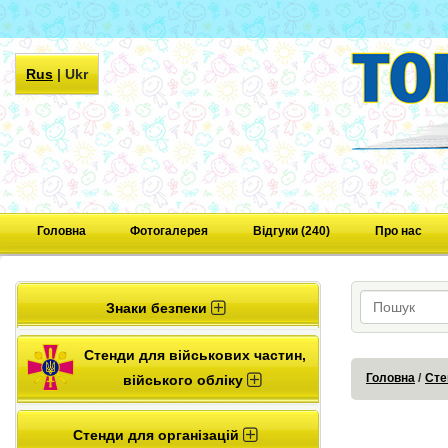
Rus
|
Ukr
Головна
Фотогалерея
Відгуки (240)
Про нас
Знаки безпеки
Стенди для військових частин,
Головна
Сте
війського обліку
Стенди для організацій