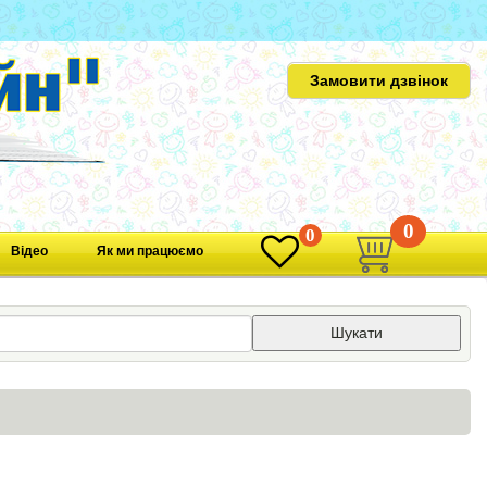
Замовити дзвінок
0
0
Відео
Як ми працюємо
Шукати