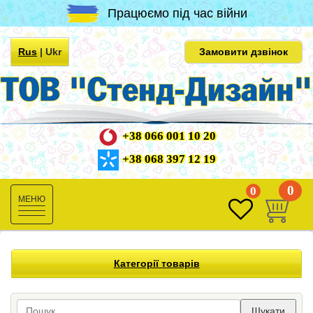
Працюємо під час війни
Rus
|
Ukr
Замовити дзвінок
+38 066 001 10 20
+38 068 397 12 19
0
0
Toggle
navigation
Категорії товарів
Шукати