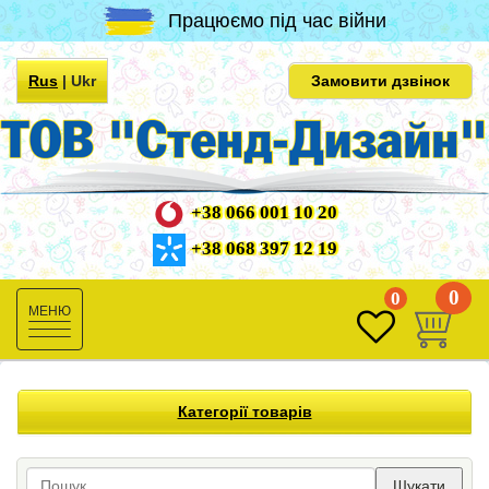
Працюємо під час війни
Rus
|
Ukr
Замовити дзвінок
+38 066 001 10 20
+38 068 397 12 19
0
0
Toggle
navigation
Категорії товарів
Шукати