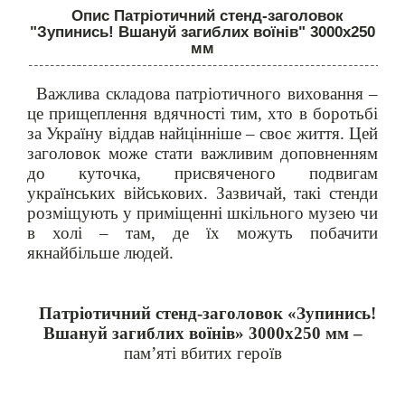
Опис Патріотичний стенд-заголовок
"Зупинись! Вшануй загиблих воїнів" 3000х250
мм
Важлива складова патріотичного виховання –
це прищеплення вдячності тим, хто в боротьбі
за Україну віддав найцінніше – своє життя. Цей
заголовок може стати важливим доповненням
до куточка, присвяченого подвигам
українських військових. Зазвичай, такі стенди
розміщують у приміщенні шкільного музею чи
в холі – там, де їх можуть побачити
якнайбільше людей.
Патріотичний стенд-заголовок
«
Зупинись!
Вшануй загиблих воїнів
»
3000х250 мм
–
пам’яті вбитих героїв