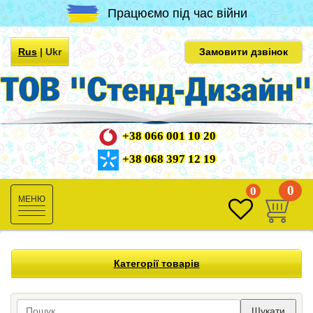
Працюємо під час війни
Rus
|
Ukr
Замовити дзвінок
+38 066 001 10 20
+38 068 397 12 19
0
0
Toggle
navigation
Категорії товарів
Шукати