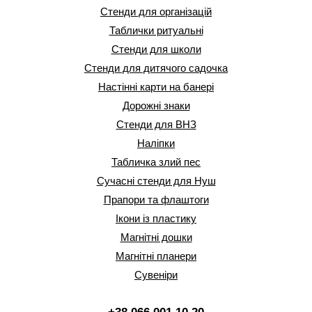
Стенди для організацій
Таблички ритуальні
Стенди для школи
Стенди для дитячого садочка
Настінні карти на банері
Дорожні знаки
Стенди для ВНЗ
Наліпки
Табличка злий пес
Сучасні стенди для Нуш
Прапори та флаштоги
Ікони із пластику
Магнітні дошки
Магнітні планери
Сувеніри