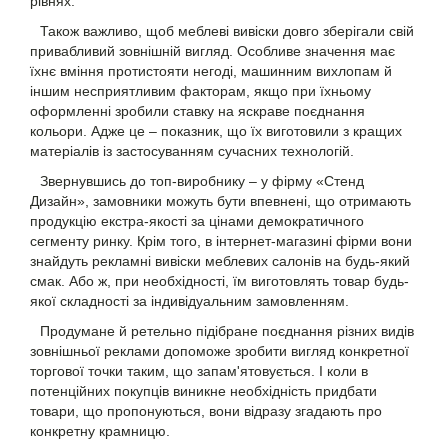
рівнях.
Також важливо, щоб меблеві вивіски довго зберігали свій
привабливий зовнішній вигляд. Особливе значення має
їхнє вміння протистояти негоді, машинним вихлопам й
іншим несприятливим факторам, якщо при їхньому
оформленні зробили ставку на яскраве поєднання
кольори. Адже це – показник, що їх виготовили з кращих
матеріалів із застосуванням сучасних технологій.
Звернувшись до топ-виробнику – у фірму «Стенд
Дизайн», замовники можуть бути впевнені, що отримають
продукцію екстра-якості за цінами демократичного
сегменту ринку. Крім того, в інтернет-магазині фірми вони
знайдуть рекламні вивіски меблевих салонів на будь-який
смак. Або ж, при необхідності, їм виготовлять товар будь-
якої складності за індивідуальним замовленням.
Продумане й ретельно підібране поєднання різних видів
зовнішньої реклами допоможе зробити вигляд конкретної
торгової точки таким, що запам'ятовується. І коли в
потенційних покупців виникне необхідність придбати
товари, що пропонуються, вони відразу згадають про
конкретну крамницю.