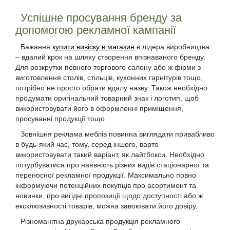
Успішне просування бренду за
допомогою рекламної кампанії
Бажання
купити вивіску в магазин
в лідера виробництва
– вдалий крок на шляху створення впізнаваного бренду.
Для розкрутки певного торгового салону або ж фірми з
виготовлення столів, стільців, кухонних гарнітурів тощо,
потрібно не просто обрати вдалу назву. Також необхідно
продумати оригінальний товарний знак і логотип, щоб
використовувати його в оформленні приміщення,
просуванні продукції тощо.
Зовнішня реклама меблів повинна виглядати привабливо
в будь-який час, тому, серед іншого, варто
використовувати такий варіант, як лайтбокси. Необхідно
потурбуватися про наявність різних видів стаціонарної та
переносної рекламної продукції. Максимально повно
інформуючи потенційних покупців про асортимент та
новинки, про вигідні пропозиції щодо доступності або ж
ексклюзивності товарів, можна завоювати його довіру.
Різноманітна друкарська продукція рекламного