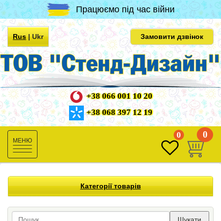
Працюємо під час війни
Rus
|
Ukr
Замовити дзвінок
+38 066 001 10 20
+38 068 397 12 19
0
0
Toggle
navigation
Категорії товарів
Шукати