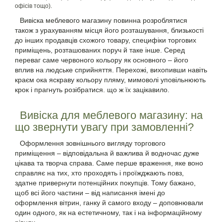
офісів тощо).
Вивіска меблевого магазину повинна розроблятися
також з урахуванням місця його розташування, близькості
до інших продавців схожого товару, специфіки торгових
приміщень, розташованих поруч й таке інше. Серед
переваг саме червоного кольору як основного – його
вплив на людське сприйняття. Перехожі, вихопивши навіть
краєм ока яскраву кольору пляму, мимоволі уповільнюють
крок і прагнуть розібратися. що ж їх зацікавило.
Вивіска для меблевого магазину: на
що звернути увагу при замовленні?
Оформлення зовнішнього вигляду торгового
приміщення – відповідальна й важлива й водночас дуже
цікава та творча справа. Саме перше враження, яке воно
справляє на тих, хто проходять і проїжджають повз,
здатне привернути потенційних покупців. Тому бажано,
щоб всі його частини – від написання імені до
оформлення вітрин, ганку й самого входу – доповнювали
один одного, як на естетичному, так і на інформаційному