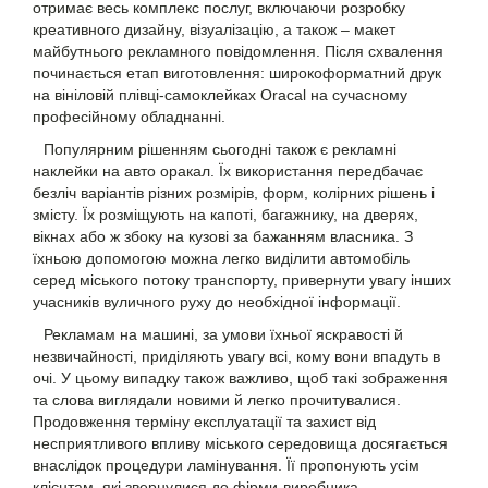
отримає весь комплекс послуг, включаючи розробку
креативного дизайну, візуалізацію, а також – макет
майбутнього рекламного повідомлення. Після схвалення
починається етап виготовлення: широкоформатний друк
на вініловій плівці-самоклейках Oracal на сучасному
професійному обладнанні.
Популярним рішенням сьогодні також є рекламні
наклейки на авто
оракал. Їх використання передбачає
безліч варіантів різних розмірів, форм, колірних рішень і
змісту. Їх розміщують на капоті, багажнику, на дверях,
вікнах або ж збоку на кузові за бажанням власника. З
їхньою допомогою можна легко виділити автомобіль
серед міського потоку транспорту, привернути увагу інших
учасників вуличного руху до необхідної інформації.
Рекламам на машині, за умови їхньої яскравості й
незвичайності, приділяють увагу всі, кому вони впадуть в
очі. У цьому випадку також важливо, щоб такі зображення
та слова виглядали новими й легко прочитувалися.
Продовження терміну експлуатації та захист від
несприятливого впливу міського середовища досягається
внаслідок процедури ламінування. Її пропонують усім
клієнтам, які звернулися до фірми-виробника.