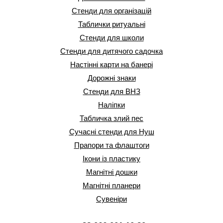
Стенди для організацій
Таблички ритуальні
Стенди для школи
Стенди для дитячого садочка
Настінні карти на банері
Дорожні знаки
Стенди для ВНЗ
Наліпки
Табличка злий пес
Сучасні стенди для Нуш
Прапори та флаштоги
Ікони із пластику
Магнітні дошки
Магнітні планери
Сувеніри