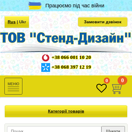
Працюємо під час війни
Rus
|
Ukr
Замовити дзвінок
+38 066 001 10 20
+38 068 397 12 19
0
0
Toggle
navigation
Категорії товарів
Шукати