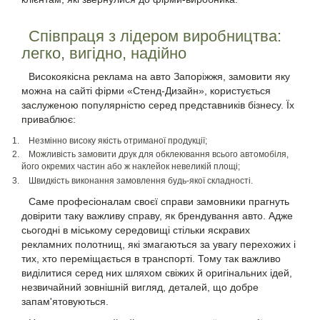
Співпраця з лідером виробництва:
легко, вигідно, надійно
Високоякісна реклама на авто Запоріжжя, замовити яку
можна на сайті фірми «Стенд-Дизайн», користується
заслуженою популярністю серед представників бізнесу. Їх
приваблює:
Незмінно високу якість отриманої продукції;
Можливість замовити друк для обклеювання всього автомобіля,
його окремих частин або ж наклейок невеликій площі;
Швидкість виконання замовлення будь-якої складності.
Саме професіоналам своєї справи замовники прагнуть
довірити таку важливу справу, як брендування авто. Адже
сьогодні в міському середовищі стільки яскравих
рекламних полотнищ, які змагаються за увагу перехожих і
тих, хто переміщається в транспорті. Тому так важливо
виділитися серед них шляхом свіжих й оригінальних ідей,
незвичайний зовнішній вигляд, деталей, що добре
запам'ятовуються.