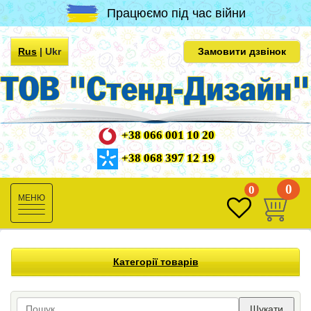
Працюємо під час війни
Rus
|
Ukr
Замовити дзвінок
+38 066 001 10 20
+38 068 397 12 19
0
0
Toggle
navigation
Категорії товарів
Шукати