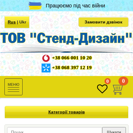
Працюємо під час війни
Rus
|
Ukr
Замовити дзвінок
+38 066 001 10 20
+38 068 397 12 19
0
0
Toggle
navigation
Категорії товарів
Шукати