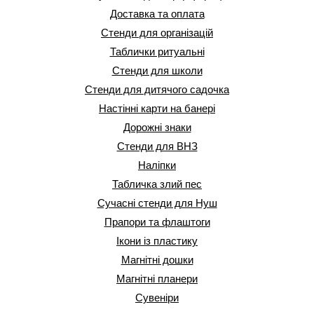
Доставка та оплата
Стенди для організацій
Таблички ритуальні
Стенди для школи
Стенди для дитячого садочка
Настінні карти на банері
Дорожні знаки
Стенди для ВНЗ
Наліпки
Табличка злий пес
Сучасні стенди для Нуш
Прапори та флаштоги
Ікони із пластику
Магнітні дошки
Магнітні планери
Сувеніри