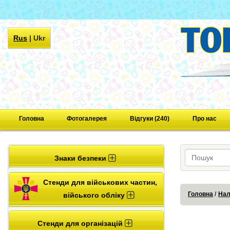
Rus
|
Ukr
Головна
Фотогалерея
Відгуки (240)
Про нас
Знаки безпеки
Стенди для військових частин,
Головна
Нал
війського обліку
Стенди для організацій