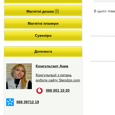
В цього това
Магнітні дошки
Магнітні планери
Сувеніри
Допомога
Консультант Анна
Консультації з питань
роботи сайту Stendzp.com
066 001 10 20
068 39712 19