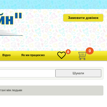
Замовити дзвінок
0
0
Відео
Як ми працюємо
Шукати
стані між людьми