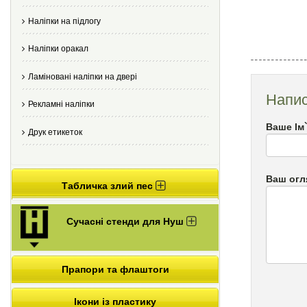
Наліпки на підлогу
Наліпки оракал
Ламіновані наліпки на двері
Напис
Рекламні наліпки
Ваше Ім
Друк етикеток
Ваш огл
Табличка злий пес
Сучасні стенди для Нуш
Прапори та флаштоги
Ікони із пластику