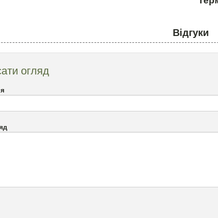
Терм
Відгуки
ати огляд
`я
яд